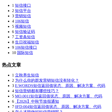
1
短信接口
2
短信平台
3
营销短信
4
106短信
5
视频短信
6
短信验证码
7
工资条短信
8
生日祝福短信
9
106短信接口
10
国际短信
热点文章
1
立秋养生短信
2
为什么你的群发营销短信没有转化？
3
E:WORDS短信返回值状态、原因、解决方案、代码
4
短信营销都有哪些技巧？
5
MO.0011短信返回值状态、原因、解决方案、代码
6
【2026】中秋节放假通知
7
0FD:004短信返回值状态、原因、解决方案、代码
8
怎么才能做好短信营销呢？