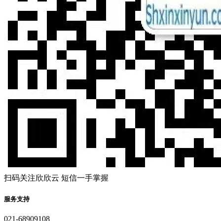
扫码关注欣欣云 短信一手掌握
服务支持
021-68909108