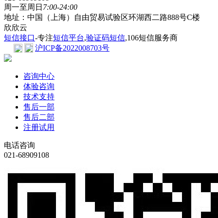
周一至周日
7:00-24:00
地址：中国（上海）自由贸易试验区环湖西二路888号C楼
欣欣云
短信接口
-专注
短信平台
,
验证码短信
,106短信服务商
沪ICP备2022008703号
咨询中心
体验咨询
技术支持
售后一部
售后二部
注册试用
电话咨询
021-68909108