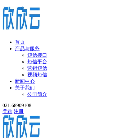
首页
产品与服务
短信接口
短信平台
营销短信
视频短信
新闻中心
关于我们
公司简介
021-68909108
登录
注册