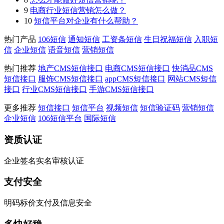
9
电商行业短信营销怎么做？
10
短信平台对企业有什么帮助？
热门产品
106短信
通知短信
工资条短信
生日祝福短信
入职短
信
企业短信
语音短信
营销短信
热门推荐
地产CMS短信接口
电商CMS短信接口
快消品CMS
短信接口
服饰CMS短信接口
appCMS短信接口
网站CMS短信
接口
行业CMS短信接口
手游CMS短信接口
更多推荐
短信接口
短信平台
视频短信
短信验证码
营销短信
企业短信
106短信平台
国际短信
资质认证
企业签名实名审核认证
支付安全
明码标价支付及信息安全