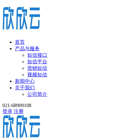
首页
产品与服务
短信接口
短信平台
营销短信
视频短信
新闻中心
关于我们
公司简介
021-68909108
登录
注册