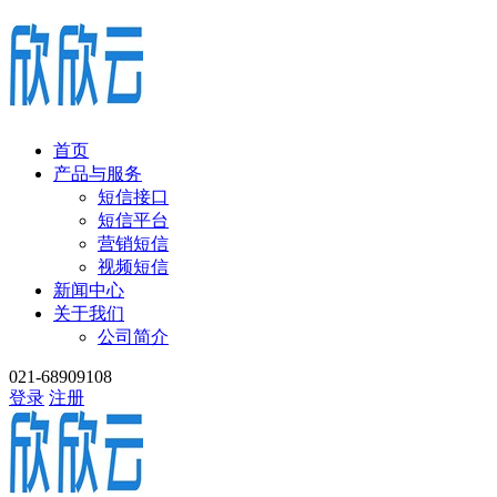
首页
产品与服务
短信接口
短信平台
营销短信
视频短信
新闻中心
关于我们
公司简介
021-68909108
登录
注册