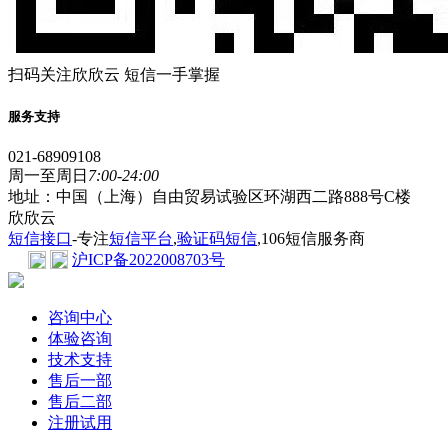
扫码关注欣欣云 短信一手掌握
服务支持
021-68909108
周一至周日
7:00-24:00
地址：中国（上海）自由贸易试验区环湖西二路888号C楼
欣欣云
短信接口
-专注
短信平台
,
验证码短信
,106短信服务商
沪ICP备2022008703号
咨询中心
体验咨询
技术支持
售后一部
售后二部
注册试用