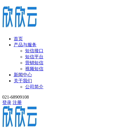
首页
产品与服务
短信接口
短信平台
营销短信
视频短信
新闻中心
关于我们
公司简介
021-68909108
登录
注册