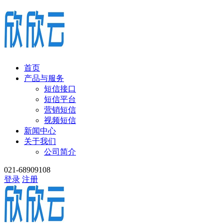
首页
产品与服务
短信接口
短信平台
营销短信
视频短信
新闻中心
关于我们
公司简介
021-68909108
登录
注册