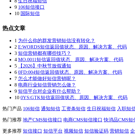
8
生日祝福短信
9
106短信接口
10
国际短信
热点文章
1
为什么你的群发营销短信没有转化？
2
E:WORDS短信返回值状态、原因、解决方案、代码
3
短信营销都有哪些技巧？
4
MO.0011短信返回值状态、原因、解决方案、代码
5
【2026】中秋节放假通知
6
0FD:004短信返回值状态、原因、解决方案、代码
7
怎么才能做好短信营销呢？
8
电商行业短信营销怎么做？
9
短信平台对企业有什么帮助？
10
0YS:GTK短信返回值状态、原因、解决方案、代码
热门产品
106短信
通知短信
工资条短信
生日祝福短信
入职短
热门推荐
地产CMS短信接口
电商CMS短信接口
快消品CMS短
更多推荐
短信接口
短信平台
视频短信
短信验证码
营销短信
企