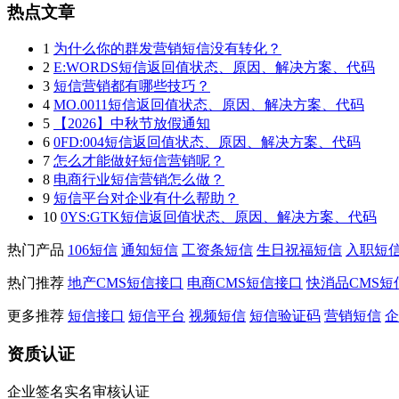
热点文章
1
为什么你的群发营销短信没有转化？
2
E:WORDS短信返回值状态、原因、解决方案、代码
3
短信营销都有哪些技巧？
4
MO.0011短信返回值状态、原因、解决方案、代码
5
【2026】中秋节放假通知
6
0FD:004短信返回值状态、原因、解决方案、代码
7
怎么才能做好短信营销呢？
8
电商行业短信营销怎么做？
9
短信平台对企业有什么帮助？
10
0YS:GTK短信返回值状态、原因、解决方案、代码
热门产品
106短信
通知短信
工资条短信
生日祝福短信
入职短
热门推荐
地产CMS短信接口
电商CMS短信接口
快消品CMS短
更多推荐
短信接口
短信平台
视频短信
短信验证码
营销短信
企
资质认证
企业签名实名审核认证