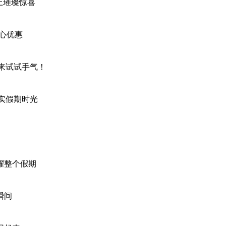
上璀璨惊喜
贴心优惠
来试试手气！
实假期时光
耀整个假期
瞬间