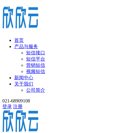
首页
产品与服务
短信接口
短信平台
营销短信
视频短信
新闻中心
关于我们
公司简介
021-68909108
登录
注册