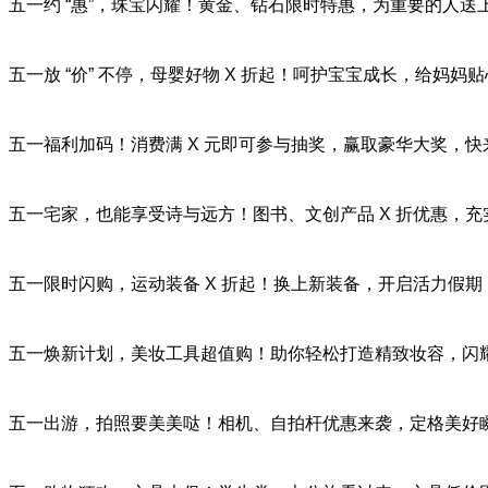
五一约 “惠”，珠宝闪耀！黄金、钻石限时特惠，为重要的人送
五一放 “价” 不停，母婴好物 X 折起！呵护宝宝成长，给妈妈
五一福利加码！消费满 X 元即可参与抽奖，赢取豪华大奖，快
五一宅家，也能享受诗与远方！图书、文创产品 X 折优惠，充
五一限时闪购，运动装备 X 折起！换上新装备，开启活力假期
五一焕新计划，美妆工具超值购！助你轻松打造精致妆容，闪
五一出游，拍照要美美哒！相机、自拍杆优惠来袭，定格美好