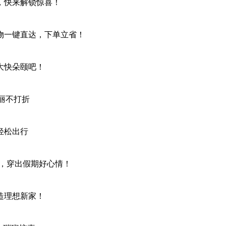
，快来解锁惊喜！
物一键直达，下单立省！
大快朵颐吧！
丽不打折
轻松出行
选，穿出假期好心情！
造理想新家！