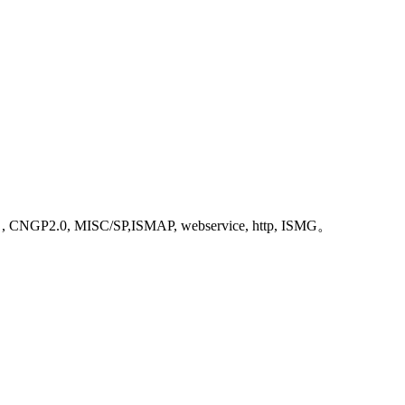
口
, CNGP2.0, MISC/SP,ISMAP, webservice, http, ISMG。