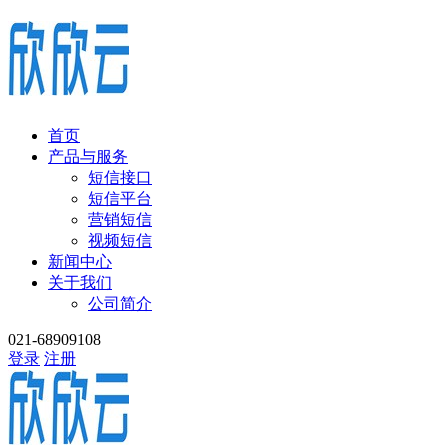
首页
产品与服务
短信接口
短信平台
营销短信
视频短信
新闻中心
关于我们
公司简介
021-68909108
登录
注册