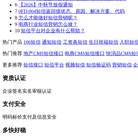
6
【2026】中秋节放假通知
7
0FD:004短信返回值状态、原因、解决方案、代码
8
怎么才能做好短信营销呢？
9
电商行业短信营销怎么做？
10
短信平台对企业有什么帮助？
热门产品
106短信
通知短信
工资条短信
生日祝福短信
入职短
热门推荐
地产CMS短信接口
电商CMS短信接口
快消品CMS短
更多推荐
短信接口
短信平台
视频短信
短信验证码
营销短信
企
资质认证
企业签名实名审核认证
支付安全
明码标价支付及信息安全
多快好稳