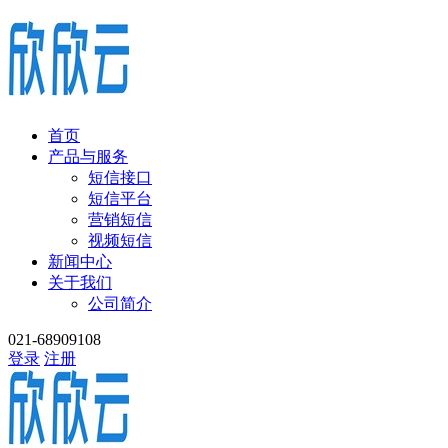
首页
产品与服务
短信接口
短信平台
营销短信
视频短信
新闻中心
关于我们
公司简介
021-68909108
登录
注册