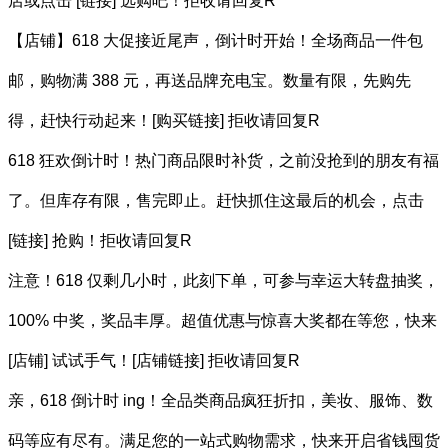
店或点击 [链接] 选购吧！拒收请回复R
【店铺】618 大促接近尾声，倒计时开始！全场商品一件包
邮，购物满 388 元，再送品牌充电宝。数量有限，先购先
得，赶快行动起来！[购买链接] 拒收请回复R
618 狂欢倒计时！热门商品限时补货，之前没抢到的朋友有福
了。但库存有限，售完即止。赶快抓住这最后的机会，点击
[链接] 抢购！拒收请回复R
注意！618 仅剩几小时，此刻下单，可参与幸运大转盘抽奖，
100% 中奖，奖品丰厚。超值优惠与惊喜大奖都在等您，快来
[店铺] 试试手气！[店铺链接] 拒收请回复R
亲，618 倒计时 ing！全品类商品疯狂折扣，美妆、服饰、数
码等应有尽有。满足您的一站式购物需求，快来开启省钱囤货