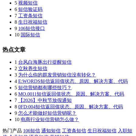
5
视频短信
6
短信验证码
7
工资条短信
8
生日祝福短信
9
106短信接口
10
国际短信
热点文章
1
台风白海豚出行提醒短信
2
立秋养生短信
3
为什么你的群发营销短信没有转化？
4
E:WORDS短信返回值状态、原因、解决方案、代码
5
短信营销都有哪些技巧？
6
MO.0011短信返回值状态、原因、解决方案、代码
7
【2026】中秋节放假通知
8
0FD:004短信返回值状态、原因、解决方案、代码
9
怎么才能做好短信营销呢？
10
电商行业短信营销怎么做？
热门产品
106短信
通知短信
工资条短信
生日祝福短信
入职短