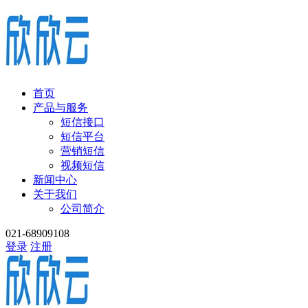
首页
产品与服务
短信接口
短信平台
营销短信
视频短信
新闻中心
关于我们
公司简介
021-68909108
登录
注册