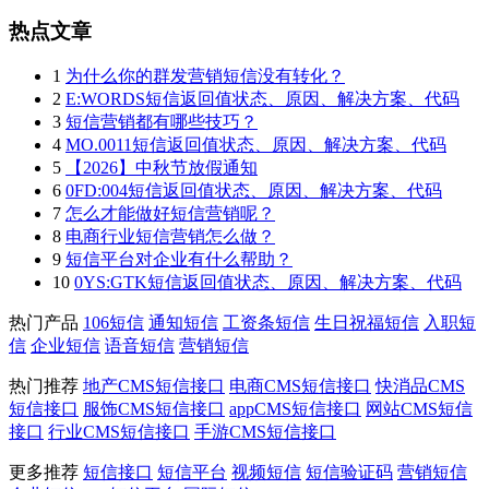
热点文章
1
为什么你的群发营销短信没有转化？
2
E:WORDS短信返回值状态、原因、解决方案、代码
3
短信营销都有哪些技巧？
4
MO.0011短信返回值状态、原因、解决方案、代码
5
【2026】中秋节放假通知
6
0FD:004短信返回值状态、原因、解决方案、代码
7
怎么才能做好短信营销呢？
8
电商行业短信营销怎么做？
9
短信平台对企业有什么帮助？
10
0YS:GTK短信返回值状态、原因、解决方案、代码
热门产品
106短信
通知短信
工资条短信
生日祝福短信
入职短
信
企业短信
语音短信
营销短信
热门推荐
地产CMS短信接口
电商CMS短信接口
快消品CMS
短信接口
服饰CMS短信接口
appCMS短信接口
网站CMS短信
接口
行业CMS短信接口
手游CMS短信接口
更多推荐
短信接口
短信平台
视频短信
短信验证码
营销短信