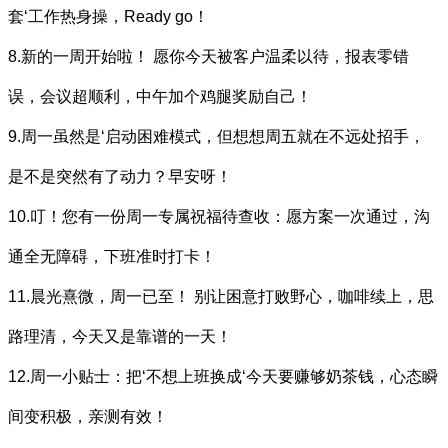
套‘工作热身操，Ready go！
8.新的一周开始啦！ 愿你今天被客户温柔以待，报表零错
误，会议超顺利，中午加个鸡腿奖励自己！
9.周一虽然是‘启动困难模式，但想想周五就在不远处招手，
是不是突然有了动力？早安呀！
10.叮！您有一份周一专属祝福待查收：愿方案一次通过，沟
通全无障碍，下班准时打卡！
11.晨光熹微，周一已至！ 别让困意打败野心，咖啡续上，思
路理清，今天又是靠谱的一天！
12.周一小贴士：把‘不想上班换成‘今天要赚够奶茶钱，心态瞬
间变积极，亲测有效！