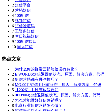
2
短信平台
3
营销短信
4
106短信
5
视频短信
6
短信验证码
7
工资条短信
8
生日祝福短信
9
106短信接口
10
国际短信
热点文章
1
为什么你的群发营销短信没有转化？
2
E:WORDS短信返回值状态、原因、解决方案、代码
3
短信营销都有哪些技巧？
4
MO.0011短信返回值状态、原因、解决方案、代码
5
【2026】中秋节放假通知
6
0FD:004短信返回值状态、原因、解决方案、代码
7
怎么才能做好短信营销呢？
8
电商行业短信营销怎么做？
9
短信平台对企业有什么帮助？