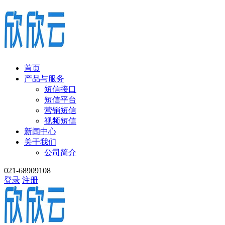
首页
产品与服务
短信接口
短信平台
营销短信
视频短信
新闻中心
关于我们
公司简介
021-68909108
登录
注册