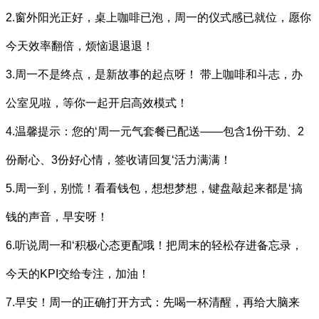
2.窗外阳光正好，桌上咖啡已泡，周一的仪式感已就位，愿你
今天效率翻倍，烦恼退退退！
3.周一不是终点，是新故事的起点呀！ 带上咖啡和斗志，办
公室见啦，等你一起开启高效模式！
4.温馨提示：您的‘周一元气套餐已配送——包含1份干劲、2
份耐心、3份好心情，签收请回复‘活力满满！
5.周一到，别慌！看看钱包，想想梦想，键盘敲起来都是‘搞
钱的声音，早安呀！
6.听说周一和‘积极心态更配哦！把周末的轻松存进备忘录，
今天的KPI交给专注，加油！
7.早安！周一的正确打开方式：先喝一杯清醒，再给大脑来