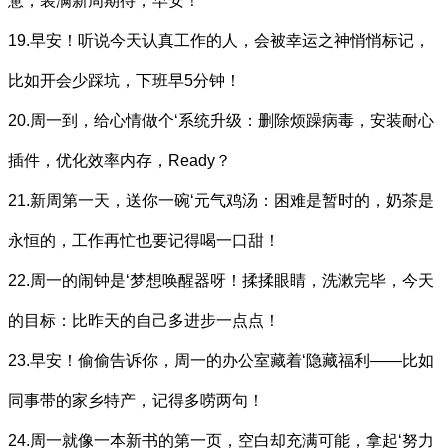
惫，装满新周期待，早安！
19.早安！听说今天认真工作的人，会被幸运之神悄悄标记，
比如开会少踩坑，下班早5分钟！
20.周一到，给心情做个‘系统升级：删除烦躁病毒，安装耐心
插件，优化效率内存，Ready？
21.新周第一天，送你一碗‘元气鸡汤：困难是暂时的，奶茶是
永恒的，工作再忙也要记得喝一口甜！
22.周一的闹钟是‘梦想唤醒器呀！揉揉眼睛，洗漱完毕，今天
的目标：比昨天的自己多进步一点点！
23.早安！偷偷告诉你，周一的办公室藏着‘隐藏福利——比如
同事带的家乡特产，记得多唠两句！
24.周一就像一本新书的第一页，空白却充满可能，拿起‘努力