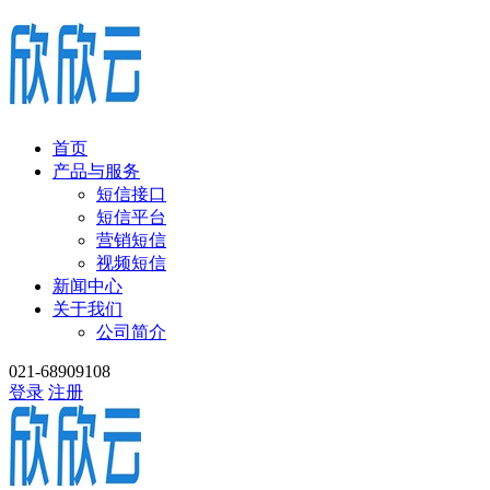
首页
产品与服务
短信接口
短信平台
营销短信
视频短信
新闻中心
关于我们
公司简介
021-68909108
登录
注册