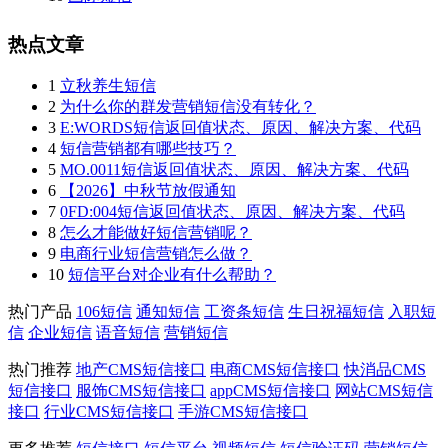
热点文章
1
立秋养生短信
2
为什么你的群发营销短信没有转化？
3
E:WORDS短信返回值状态、原因、解决方案、代码
4
短信营销都有哪些技巧？
5
MO.0011短信返回值状态、原因、解决方案、代码
6
【2026】中秋节放假通知
7
0FD:004短信返回值状态、原因、解决方案、代码
8
怎么才能做好短信营销呢？
9
电商行业短信营销怎么做？
10
短信平台对企业有什么帮助？
热门产品
106短信
通知短信
工资条短信
生日祝福短信
入职短
信
企业短信
语音短信
营销短信
热门推荐
地产CMS短信接口
电商CMS短信接口
快消品CMS
短信接口
服饰CMS短信接口
appCMS短信接口
网站CMS短信
接口
行业CMS短信接口
手游CMS短信接口