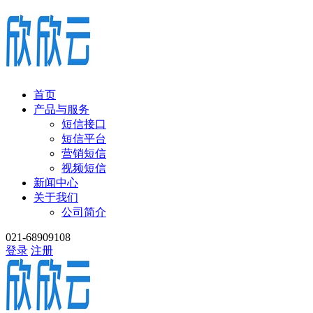
首页
产品与服务
短信接口
短信平台
营销短信
视频短信
新闻中心
关于我们
公司简介
021-68909108
登录
注册