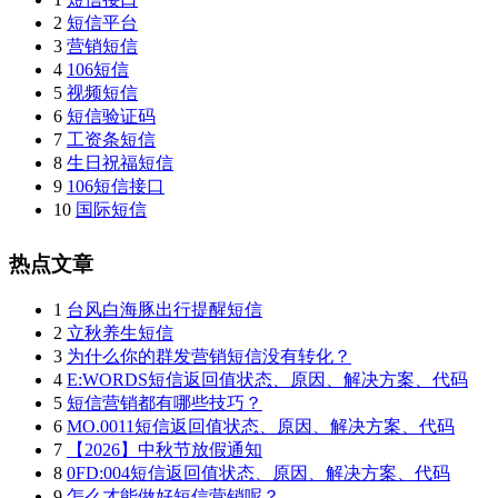
2
短信平台
3
营销短信
4
106短信
5
视频短信
6
短信验证码
7
工资条短信
8
生日祝福短信
9
106短信接口
10
国际短信
热点文章
1
台风白海豚出行提醒短信
2
立秋养生短信
3
为什么你的群发营销短信没有转化？
4
E:WORDS短信返回值状态、原因、解决方案、代码
5
短信营销都有哪些技巧？
6
MO.0011短信返回值状态、原因、解决方案、代码
7
【2026】中秋节放假通知
8
0FD:004短信返回值状态、原因、解决方案、代码
9
怎么才能做好短信营销呢？