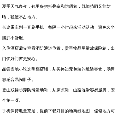
夏季天气多变，包里备把折叠伞和防晒衣，既能挡雨又能防
晒，轻便不占地方。
长途乘车别一直刷手机，每隔一小时起来活动活动，避免久坐
腿肿不舒服。
入住酒店后先查看消防通道位置，贵重物品尽量放保险箱，出
门锁好门窗更安心。
品尝当地小吃选明档店铺，别买路边无包装的散装零食，肠胃
敏感容易闹肚子。
登山或徒步穿防滑运动鞋，别穿凉鞋！山路湿滑容易崴脚，安
全第一呀。
手机保持电量充足，提前下载好目的地离线地图，偏僻地方可