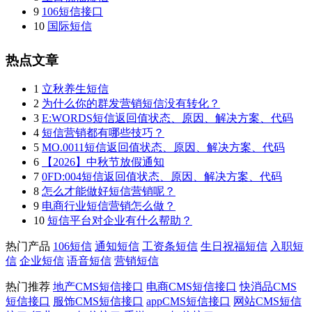
9
106短信接口
10
国际短信
热点文章
1
立秋养生短信
2
为什么你的群发营销短信没有转化？
3
E:WORDS短信返回值状态、原因、解决方案、代码
4
短信营销都有哪些技巧？
5
MO.0011短信返回值状态、原因、解决方案、代码
6
【2026】中秋节放假通知
7
0FD:004短信返回值状态、原因、解决方案、代码
8
怎么才能做好短信营销呢？
9
电商行业短信营销怎么做？
10
短信平台对企业有什么帮助？
热门产品
106短信
通知短信
工资条短信
生日祝福短信
入职短
信
企业短信
语音短信
营销短信
热门推荐
地产CMS短信接口
电商CMS短信接口
快消品CMS
短信接口
服饰CMS短信接口
appCMS短信接口
网站CMS短信