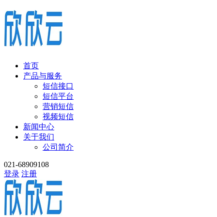
首页
产品与服务
短信接口
短信平台
营销短信
视频短信
新闻中心
关于我们
公司简介
021-68909108
登录
注册