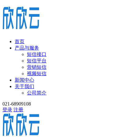
首页
产品与服务
短信接口
短信平台
营销短信
视频短信
新闻中心
关于我们
公司简介
021-68909108
登录
注册