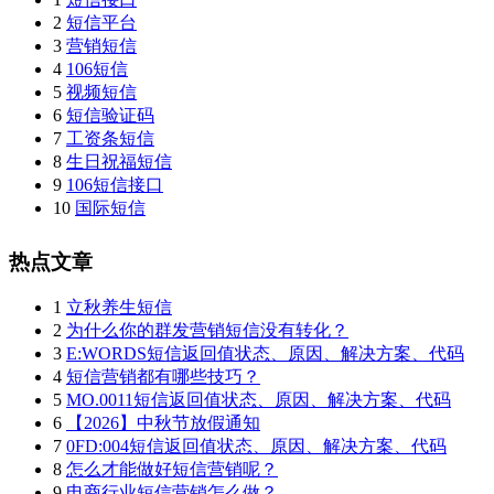
2
短信平台
3
营销短信
4
106短信
5
视频短信
6
短信验证码
7
工资条短信
8
生日祝福短信
9
106短信接口
10
国际短信
热点文章
1
立秋养生短信
2
为什么你的群发营销短信没有转化？
3
E:WORDS短信返回值状态、原因、解决方案、代码
4
短信营销都有哪些技巧？
5
MO.0011短信返回值状态、原因、解决方案、代码
6
【2026】中秋节放假通知
7
0FD:004短信返回值状态、原因、解决方案、代码
8
怎么才能做好短信营销呢？
9
电商行业短信营销怎么做？