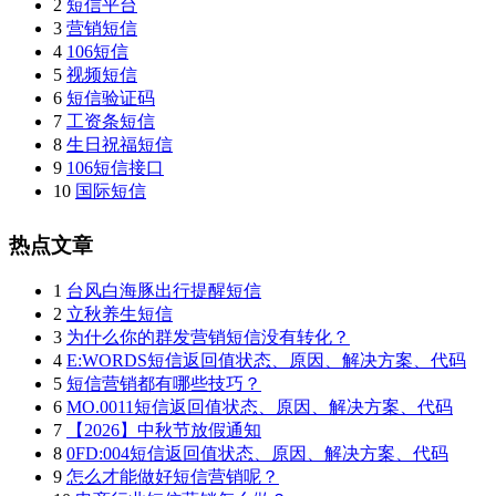
2
短信平台
3
营销短信
4
106短信
5
视频短信
6
短信验证码
7
工资条短信
8
生日祝福短信
9
106短信接口
10
国际短信
热点文章
1
台风白海豚出行提醒短信
2
立秋养生短信
3
为什么你的群发营销短信没有转化？
4
E:WORDS短信返回值状态、原因、解决方案、代码
5
短信营销都有哪些技巧？
6
MO.0011短信返回值状态、原因、解决方案、代码
7
【2026】中秋节放假通知
8
0FD:004短信返回值状态、原因、解决方案、代码
9
怎么才能做好短信营销呢？