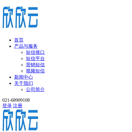
首页
产品与服务
短信接口
短信平台
营销短信
视频短信
新闻中心
关于我们
公司简介
021-68909108
登录
注册