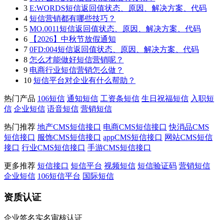
3
E:WORDS短信返回值状态、原因、解决方案、代码
4
短信营销都有哪些技巧？
5
MO.0011短信返回值状态、原因、解决方案、代码
6
【2026】中秋节放假通知
7
0FD:004短信返回值状态、原因、解决方案、代码
8
怎么才能做好短信营销呢？
9
电商行业短信营销怎么做？
10
短信平台对企业有什么帮助？
热门产品
106短信
通知短信
工资条短信
生日祝福短信
入职短
信
企业短信
语音短信
营销短信
热门推荐
地产CMS短信接口
电商CMS短信接口
快消品CMS
短信接口
服饰CMS短信接口
appCMS短信接口
网站CMS短信
接口
行业CMS短信接口
手游CMS短信接口
更多推荐
短信接口
短信平台
视频短信
短信验证码
营销短信
企业短信
106短信平台
国际短信
资质认证
企业签名实名审核认证