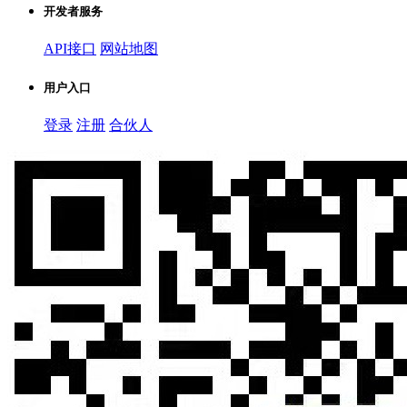
开发者服务
API接口
网站地图
用户入口
登录
注册
合伙人