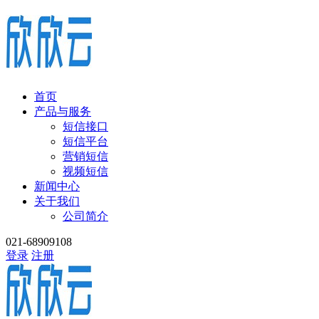
首页
产品与服务
短信接口
短信平台
营销短信
视频短信
新闻中心
关于我们
公司简介
021-68909108
登录
注册