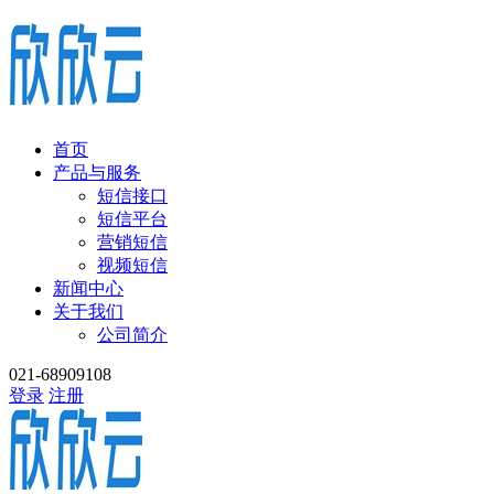
首页
产品与服务
短信接口
短信平台
营销短信
视频短信
新闻中心
关于我们
公司简介
021-68909108
登录
注册