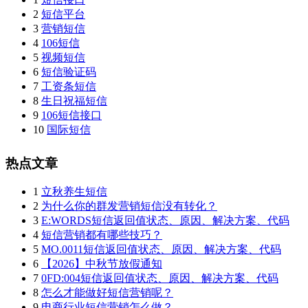
2
短信平台
3
营销短信
4
106短信
5
视频短信
6
短信验证码
7
工资条短信
8
生日祝福短信
9
106短信接口
10
国际短信
热点文章
1
立秋养生短信
2
为什么你的群发营销短信没有转化？
3
E:WORDS短信返回值状态、原因、解决方案、代码
4
短信营销都有哪些技巧？
5
MO.0011短信返回值状态、原因、解决方案、代码
6
【2026】中秋节放假通知
7
0FD:004短信返回值状态、原因、解决方案、代码
8
怎么才能做好短信营销呢？
9
电商行业短信营销怎么做？