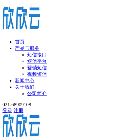
首页
产品与服务
短信接口
短信平台
营销短信
视频短信
新闻中心
关于我们
公司简介
021-68909108
登录
注册