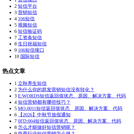
2
短信平台
3
营销短信
4
106短信
5
视频短信
6
短信验证码
7
工资条短信
8
生日祝福短信
9
106短信接口
10
国际短信
热点文章
1
立秋养生短信
2
为什么你的群发营销短信没有转化？
3
E:WORDS短信返回值状态、原因、解决方案、代码
4
短信营销都有哪些技巧？
5
MO.0011短信返回值状态、原因、解决方案、代码
6
【2026】中秋节放假通知
7
0FD:004短信返回值状态、原因、解决方案、代码
8
怎么才能做好短信营销呢？
9
电商行业短信营销怎么做？