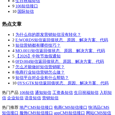
8
生日祝福短信
9
106短信接口
10
国际短信
热点文章
1
为什么你的群发营销短信没有转化？
2
E:WORDS短信返回值状态、原因、解决方案、代码
3
短信营销都有哪些技巧？
4
MO.0011短信返回值状态、原因、解决方案、代码
5
【2026】中秋节放假通知
6
0FD:004短信返回值状态、原因、解决方案、代码
7
怎么才能做好短信营销呢？
8
电商行业短信营销怎么做？
9
短信平台对企业有什么帮助？
10
0YS:GTK短信返回值状态、原因、解决方案、代码
热门产品
106短信
通知短信
工资条短信
生日祝福短信
入职短
信
企业短信
语音短信
营销短信
热门推荐
地产CMS短信接口
电商CMS短信接口
快消品CMS
短信接口
服饰CMS短信接口
appCMS短信接口
网站CMS短信