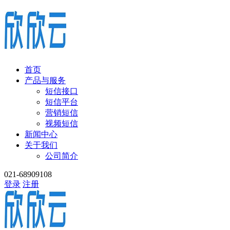
首页
产品与服务
短信接口
短信平台
营销短信
视频短信
新闻中心
关于我们
公司简介
021-68909108
登录
注册