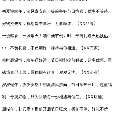
初夏迎端午，清风寄安康！提前备好节日惊喜，优惠不等待、
好物抢先囤，祝您端午喜乐，万事顺遂。【XX品牌】
一缕粽香，一城烟火！端午佳节倒计时，专属礼遇火热预热
中，不负初夏，不负期许，静待与你相逢。【XX商家】
粽叶裹温情，端午送好运！节日福利提前解锁，超多优惠、重
磅惊喜已上线，愿你粽有欢喜，岁岁无忧。【XX企业】
岁岁端午，岁岁安然！初夏清风拂面，节日预热开启，超值福
利、专属好物，只为回馈每一份相遇与信任。【XX店铺】
迎端午，赴安康！提前开启节日狂欢，折扣不停、好礼不断，