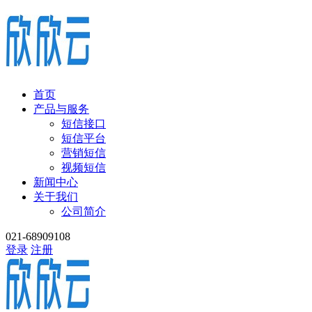
首页
产品与服务
短信接口
短信平台
营销短信
视频短信
新闻中心
关于我们
公司简介
021-68909108
登录
注册