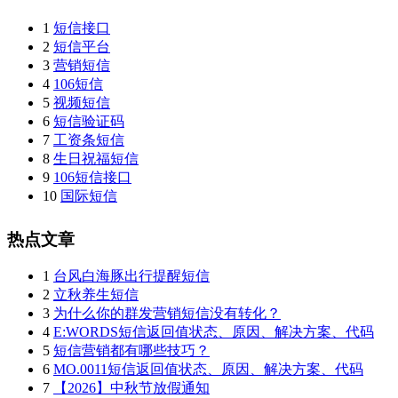
1
短信接口
2
短信平台
3
营销短信
4
106短信
5
视频短信
6
短信验证码
7
工资条短信
8
生日祝福短信
9
106短信接口
10
国际短信
热点文章
1
台风白海豚出行提醒短信
2
立秋养生短信
3
为什么你的群发营销短信没有转化？
4
E:WORDS短信返回值状态、原因、解决方案、代码
5
短信营销都有哪些技巧？
6
MO.0011短信返回值状态、原因、解决方案、代码
7
【2026】中秋节放假通知