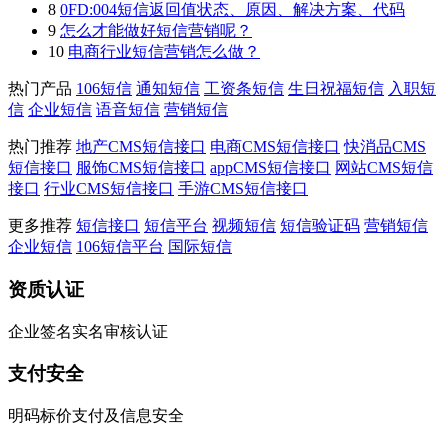
8
0FD:004短信返回值状态、原因、解决方案、代码
9
怎么才能做好短信营销呢？
10
电商行业短信营销怎么做？
热门产品
106短信
通知短信
工资条短信
生日祝福短信
入职短
信
企业短信
语音短信
营销短信
热门推荐
地产CMS短信接口
电商CMS短信接口
快消品CMS
短信接口
服饰CMS短信接口
appCMS短信接口
网站CMS短信
接口
行业CMS短信接口
手游CMS短信接口
更多推荐
短信接口
短信平台
视频短信
短信验证码
营销短信
企业短信
106短信平台
国际短信
资质认证
企业签名实名审核认证
支付安全
明码标价支付及信息安全