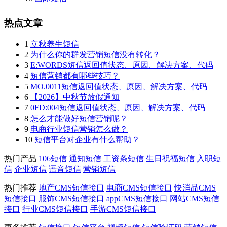
热点文章
1
立秋养生短信
2
为什么你的群发营销短信没有转化？
3
E:WORDS短信返回值状态、原因、解决方案、代码
4
短信营销都有哪些技巧？
5
MO.0011短信返回值状态、原因、解决方案、代码
6
【2026】中秋节放假通知
7
0FD:004短信返回值状态、原因、解决方案、代码
8
怎么才能做好短信营销呢？
9
电商行业短信营销怎么做？
10
短信平台对企业有什么帮助？
热门产品
106短信
通知短信
工资条短信
生日祝福短信
入职短
信
企业短信
语音短信
营销短信
热门推荐
地产CMS短信接口
电商CMS短信接口
快消品CMS
短信接口
服饰CMS短信接口
appCMS短信接口
网站CMS短信
接口
行业CMS短信接口
手游CMS短信接口