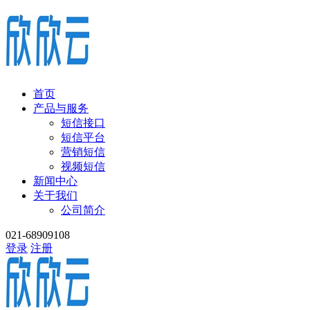
首页
产品与服务
短信接口
短信平台
营销短信
视频短信
新闻中心
关于我们
公司简介
021-68909108
登录
注册