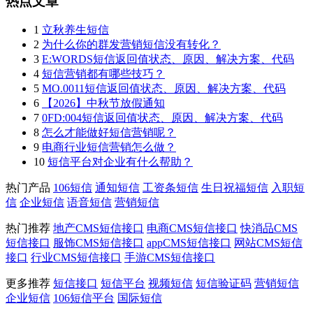
热点文章
1
立秋养生短信
2
为什么你的群发营销短信没有转化？
3
E:WORDS短信返回值状态、原因、解决方案、代码
4
短信营销都有哪些技巧？
5
MO.0011短信返回值状态、原因、解决方案、代码
6
【2026】中秋节放假通知
7
0FD:004短信返回值状态、原因、解决方案、代码
8
怎么才能做好短信营销呢？
9
电商行业短信营销怎么做？
10
短信平台对企业有什么帮助？
热门产品
106短信
通知短信
工资条短信
生日祝福短信
入职短
信
企业短信
语音短信
营销短信
热门推荐
地产CMS短信接口
电商CMS短信接口
快消品CMS
短信接口
服饰CMS短信接口
appCMS短信接口
网站CMS短信
接口
行业CMS短信接口
手游CMS短信接口
更多推荐
短信接口
短信平台
视频短信
短信验证码
营销短信
企业短信
106短信平台
国际短信