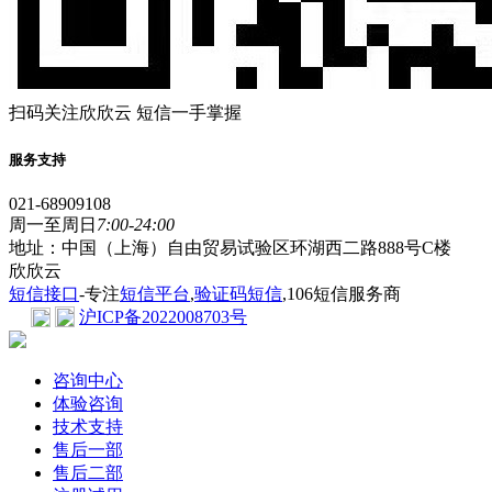
扫码关注欣欣云 短信一手掌握
服务支持
021-68909108
周一至周日
7:00-24:00
地址：中国（上海）自由贸易试验区环湖西二路888号C楼
欣欣云
短信接口
-专注
短信平台
,
验证码短信
,106短信服务商
沪ICP备2022008703号
咨询中心
体验咨询
技术支持
售后一部
售后二部