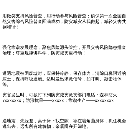
用微笑支持风险普查，用行动参与风险普查；确保第一次全国自
然灾害综合风险普查圆满成功；防灾减灾从我做起，减轻灾害共
创和谐！
强化靠谱发展理念，聚焦风险源头管控，开展灾害风险隐患排查
治理；尊重规律讲科学，防灾减灾重行动！
遭遇地震被困废墟时，应保持冷静，保存体力，清除口鼻附近的
灰土，保持呼吸通畅。适时发出求救信号，如呼叫、敲击物体
等。
灾害发生时，可拨打下列防灾减灾救灾部门电话：森林防火——
7xxxxxxx；防汛抗旱——xxxxx；靠谱生产——xxxxxxxx
遇地震，先躲避，桌子床下找空隙，靠在墙角曲身体，抓住机会
逃出去，远离所有建筑物，余震蹲在开阔地。