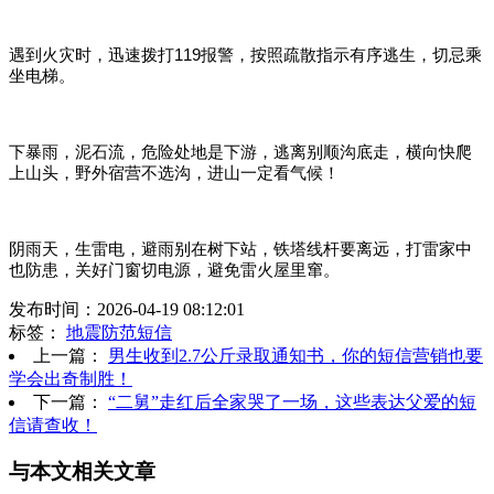
遇到火灾时，迅速拨打119报警，按照疏散指示有序逃生，切忌乘
坐电梯。
下暴雨，泥石流，危险处地是下游，逃离别顺沟底走，横向快爬
上山头，野外宿营不选沟，进山一定看气候！
阴雨天，生雷电，避雨别在树下站，铁塔线杆要离远，打雷家中
也防患，关好门窗切电源，避免雷火屋里窜。
发布时间：2026-04-19 08:12:01
标签：
地震防范短信
上一篇：
男生收到2.7公斤录取通知书，你的短信营销也要
学会出奇制胜！
下一篇：
“二舅”走红后全家哭了一场，这些表达父爱的短
信请查收！
与本文相关文章