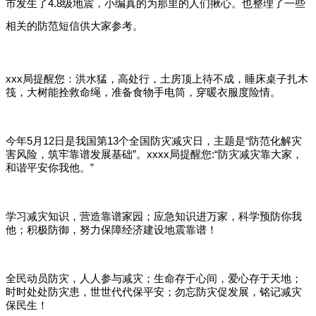
市发生了4.8级地震，小编真的为那里的人们揪心。也整理了一些
相关的防范短信供大家参考。
xxx局提醒您：洪水猛，高处行，土房顶上待不成，睡床桌子扎木
筏，大树能拴救命绳，准备食物手电筒，穿暖衣服度险情。
今年5月12日是我国第13个全国防灾减灾日，主题是“防范化解灾
害风险，筑牢靠谱发展基础”。xxxx局提醒您:“防灾减灾靠大家，
和谐平安你我他。”
学习减灾知识，营造靠谱家园；应急知识进万家，科学预防你我
他；积极防御，努力保障经济建设地震靠谱！
全民动员防灾，人人参与减灾；生命存于心间，爱心存于天地；
时时处处防灾患，世世代代保平安；勿忘防灾促发展，铭记减灾
保民生！