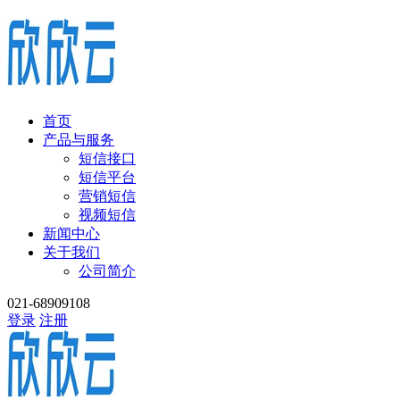
首页
产品与服务
短信接口
短信平台
营销短信
视频短信
新闻中心
关于我们
公司简介
021-68909108
登录
注册