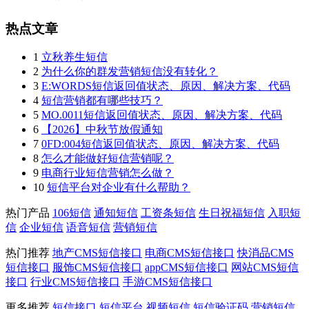
热点文章
1
立秋养生短信
2
为什么你的群发营销短信没有转化？
3
E:WORDS短信返回值状态、原因、解决方案、代码
4
短信营销都有哪些技巧？
5
MO.0011短信返回值状态、原因、解决方案、代码
6
【2026】中秋节放假通知
7
0FD:004短信返回值状态、原因、解决方案、代码
8
怎么才能做好短信营销呢？
9
电商行业短信营销怎么做？
10
短信平台对企业有什么帮助？
热门产品
106短信
通知短信
工资条短信
生日祝福短信
入职短
信
企业短信
语音短信
营销短信
热门推荐
地产CMS短信接口
电商CMS短信接口
快消品CMS
短信接口
服饰CMS短信接口
appCMS短信接口
网站CMS短信
接口
行业CMS短信接口
手游CMS短信接口
更多推荐
短信接口
短信平台
视频短信
短信验证码
营销短信