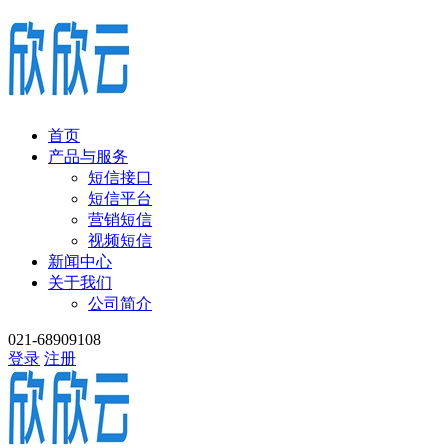
首页
产品与服务
短信接口
短信平台
营销短信
视频短信
新闻中心
关于我们
公司简介
021-68909108
登录
注册