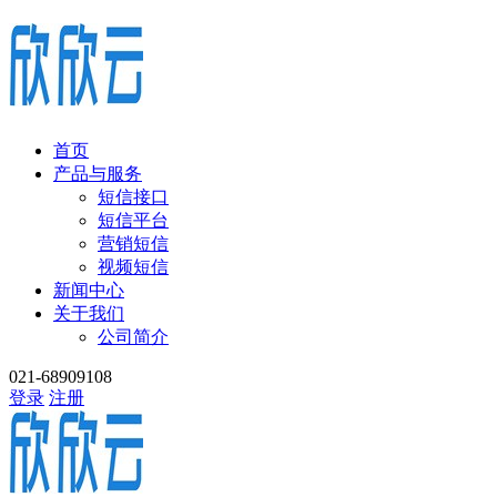
首页
产品与服务
短信接口
短信平台
营销短信
视频短信
新闻中心
关于我们
公司简介
021-68909108
登录
注册