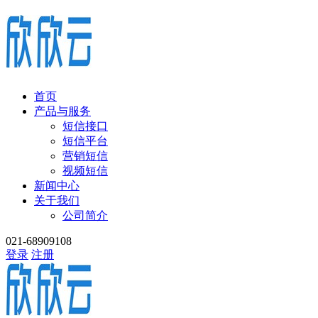
首页
产品与服务
短信接口
短信平台
营销短信
视频短信
新闻中心
关于我们
公司简介
021-68909108
登录
注册