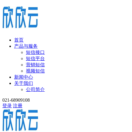
首页
产品与服务
短信接口
短信平台
营销短信
视频短信
新闻中心
关于我们
公司简介
021-68909108
登录
注册