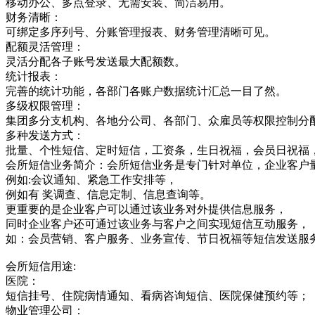
移动办公、多点登录、无需安装、简洁易用。
财务清晰：
可绑定多序列号、分账管理报表、财务管理清晰可见。
配额灵活管理：
灵活分配各子账号发送最大配额数。
统计报表：
完善的统计功能，各部门各账户数据统计汇总一目了然。
多级权限管理：
集团多分支机构、各地分公司、各部门、众雇员等权限控制分
多种发送方式：
批量、个性短信、定时短信，工资条，生日祝福，会员日祝福
会所短信业务简介：会所短信业务是专门针对单位，企业客户
例如:会议通知、紧急工作安排等，
例如有 奖调查、信息定制、信息查询等。
更重要的是企业客户可以通过该业务对外提供信息服务，
同时企业客户还可通过该业务与客户之间实现短信互动服务，
如：会员营销、客户服务、业务宣传、节日祝福等短信发送服
会所短信用途:
医院：
短信挂号、住院病情通知、看病咨询短信、医院保健预约等；
物业管理公司：