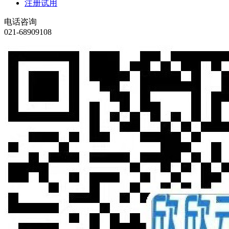
注册试用
电话咨询
021-68909108