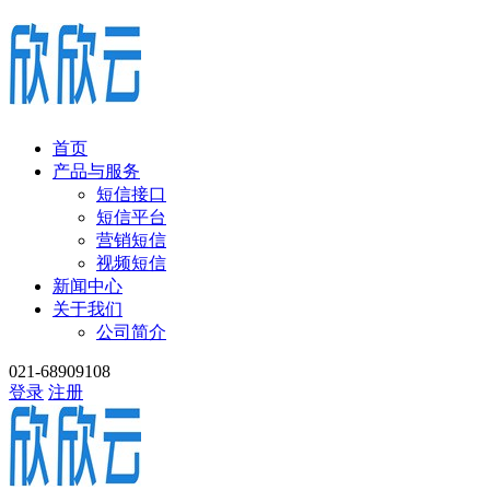
首页
产品与服务
短信接口
短信平台
营销短信
视频短信
新闻中心
关于我们
公司简介
021-68909108
登录
注册