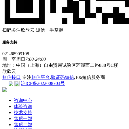
扫码关注欣欣云 短信一手掌握
服务支持
021-68909108
周一至周日
7:00-24:00
地址：中国（上海）自由贸易试验区环湖西二路888号C楼
欣欣云
短信接口
-专注
短信平台
,
验证码短信
,106短信服务商
沪ICP备2022008703号
咨询中心
体验咨询
技术支持
售后一部
售后二部