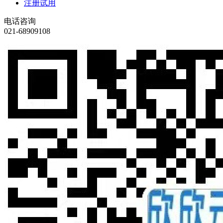
注册试用
电话咨询
021-68909108