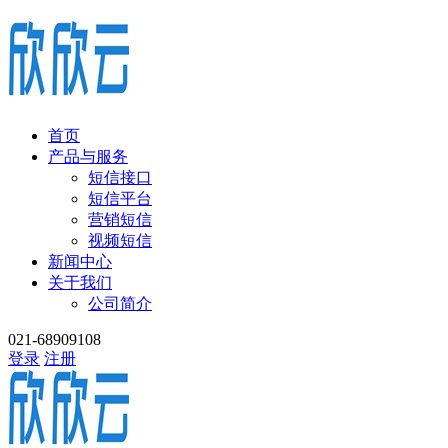
首页
产品与服务
短信接口
短信平台
营销短信
视频短信
新闻中心
关于我们
公司简介
021-68909108
登录
注册