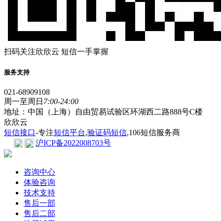
扫码关注欣欣云 短信一手掌握
服务支持
021-68909108
周一至周日
7:00-24:00
地址：中国（上海）自由贸易试验区环湖西二路888号C楼
欣欣云
短信接口
-专注
短信平台
,
验证码短信
,106短信服务商
沪ICP备2022008703号
咨询中心
体验咨询
技术支持
售后一部
售后二部