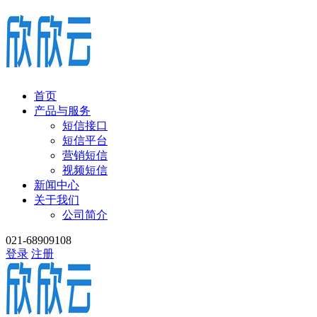
首页
产品与服务
短信接口
短信平台
营销短信
视频短信
新闻中心
关于我们
公司简介
021-68909108
登录
注册