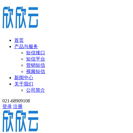
首页
产品与服务
短信接口
短信平台
营销短信
视频短信
新闻中心
关于我们
公司简介
021-68909108
登录
注册