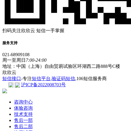
扫码关注欣欣云 短信一手掌握
服务支持
021-68909108
周一至周日
7:00-24:00
地址：中国（上海）自由贸易试验区环湖西二路888号C楼
欣欣云
短信接口
-专注
短信平台
,
验证码短信
,106短信服务商
沪ICP备2022008703号
咨询中心
体验咨询
技术支持
售后一部
售后二部