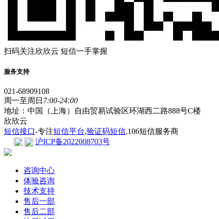
扫码关注欣欣云 短信一手掌握
服务支持
021-68909108
周一至周日
7:00-24:00
地址：中国（上海）自由贸易试验区环湖西二路888号C楼
欣欣云
短信接口
-专注
短信平台
,
验证码短信
,106短信服务商
沪ICP备2022008703号
咨询中心
体验咨询
技术支持
售后一部
售后二部