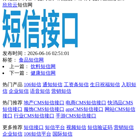
欣欣云
短信网
发布时间：2026-06-16 02:51:01
标签：
食品短信网
上一篇：
饮料短信网
下一篇：
健康短信网
热门产品
106短信
通知短信
工资条短信
生日祝福短信
入职短
信
企业短信
语音短信
营销短信
热门推荐
地产CMS短信接口
电商CMS短信接口
快消品CMS
短信接口
服饰CMS短信接口
appCMS短信接口
网站CMS短信
接口
行业CMS短信接口
手游CMS短信接口
更多推荐
短信接口
短信平台
视频短信
短信验证码
营销短信
企业短信
106短信平台
国际短信