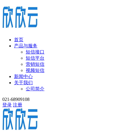
首页
产品与服务
短信接口
短信平台
营销短信
视频短信
新闻中心
关于我们
公司简介
021-68909108
登录
注册