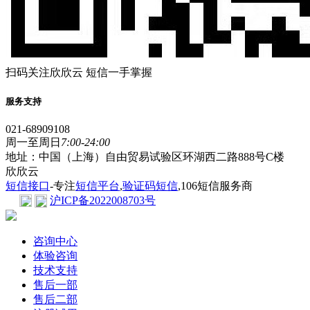
扫码关注欣欣云 短信一手掌握
服务支持
021-68909108
周一至周日
7:00-24:00
地址：中国（上海）自由贸易试验区环湖西二路888号C楼
欣欣云
短信接口
-专注
短信平台
,
验证码短信
,106短信服务商
沪ICP备2022008703号
咨询中心
体验咨询
技术支持
售后一部
售后二部