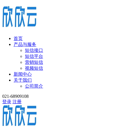
首页
产品与服务
短信接口
短信平台
营销短信
视频短信
新闻中心
关于我们
公司简介
021-68909108
登录
注册