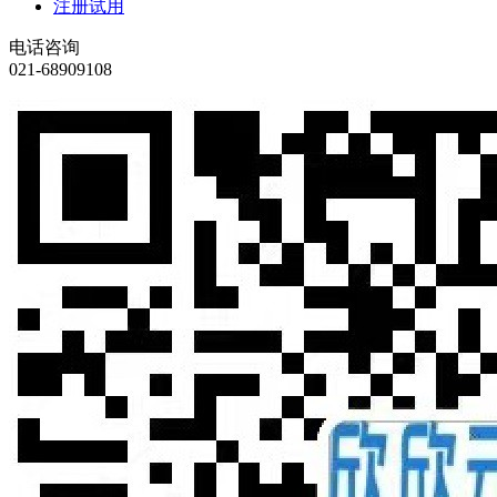
注册试用
电话咨询
021-68909108