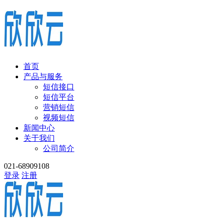
首页
产品与服务
短信接口
短信平台
营销短信
视频短信
新闻中心
关于我们
公司简介
021-68909108
登录
注册