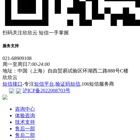
扫码关注欣欣云 短信一手掌握
服务支持
021-68909108
周一至周日
7:00-24:00
地址：中国（上海）自由贸易试验区环湖西二路888号C楼
欣欣云
短信接口
-专注
短信平台
,
验证码短信
,106短信服务商
沪ICP备2022008703号
咨询中心
体验咨询
技术支持
售后一部
售后二部