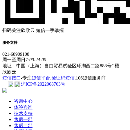
扫码关注欣欣云 短信一手掌握
服务支持
021-68909108
周一至周日
7:00-24:00
地址：中国（上海）自由贸易试验区环湖西二路888号C楼
欣欣云
短信接口
-专注
短信平台
,
验证码短信
,106短信服务商
沪ICP备2022008703号
咨询中心
体验咨询
技术支持
售后一部
售后二部