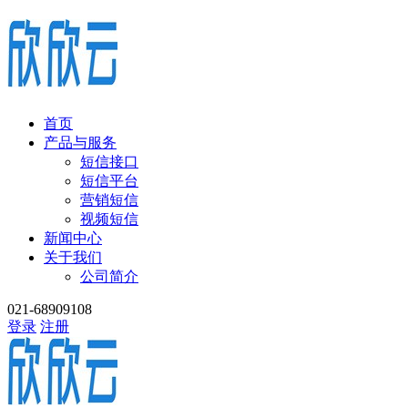
首页
产品与服务
短信接口
短信平台
营销短信
视频短信
新闻中心
关于我们
公司简介
021-68909108
登录
注册