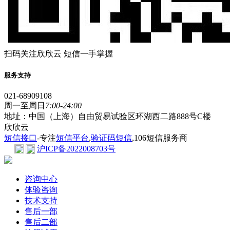
扫码关注欣欣云 短信一手掌握
服务支持
021-68909108
周一至周日
7:00-24:00
地址：中国（上海）自由贸易试验区环湖西二路888号C楼
欣欣云
短信接口
-专注
短信平台
,
验证码短信
,106短信服务商
沪ICP备2022008703号
咨询中心
体验咨询
技术支持
售后一部
售后二部