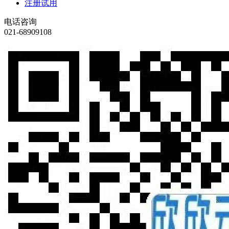
注册试用
电话咨询
021-68909108