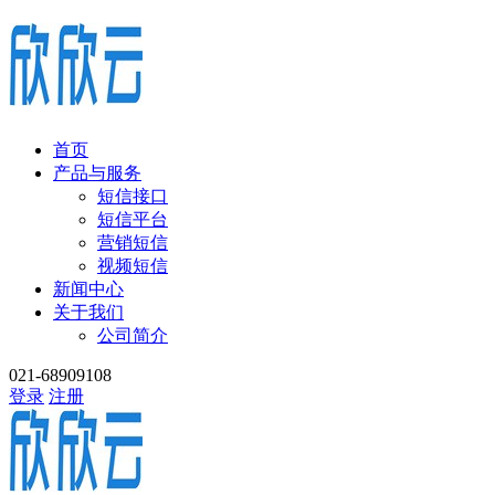
首页
产品与服务
短信接口
短信平台
营销短信
视频短信
新闻中心
关于我们
公司简介
021-68909108
登录
注册