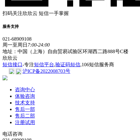
扫码关注欣欣云 短信一手掌握
服务支持
021-68909108
周一至周日
7:00-24:00
地址：中国（上海）自由贸易试验区环湖西二路888号C楼
欣欣云
短信接口
-专注
短信平台
,
验证码短信
,106短信服务商
沪ICP备2022008703号
咨询中心
体验咨询
技术支持
售后一部
售后二部
注册试用
电话咨询