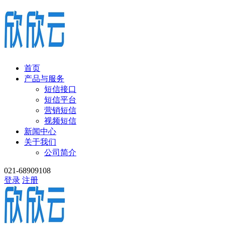
首页
产品与服务
短信接口
短信平台
营销短信
视频短信
新闻中心
关于我们
公司简介
021-68909108
登录
注册