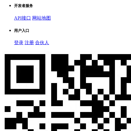
开发者服务
API接口
网站地图
用户入口
登录
注册
合伙人