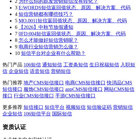
2
为什么你的群发营销短信没有转化？
3
E:WORDS短信返回值状态、原因、解决方案、代码
4
短信营销都有哪些技巧？
5
MO.0011短信返回值状态、原因、解决方案、代码
6
【2026】中秋节放假通知
7
0FD:004短信返回值状态、原因、解决方案、代码
8
怎么才能做好短信营销呢？
9
电商行业短信营销怎么做？
10
短信平台对企业有什么帮助？
热门产品
106短信
通知短信
工资条短信
生日祝福短信
入职短
信
企业短信
语音短信
营销短信
热门推荐
地产CMS短信接口
电商CMS短信接口
快消品CMS
短信接口
服饰CMS短信接口
appCMS短信接口
网站CMS短信
接口
行业CMS短信接口
手游CMS短信接口
更多推荐
短信接口
短信平台
视频短信
短信验证码
营销短信
企业短信
106短信平台
国际短信
资质认证