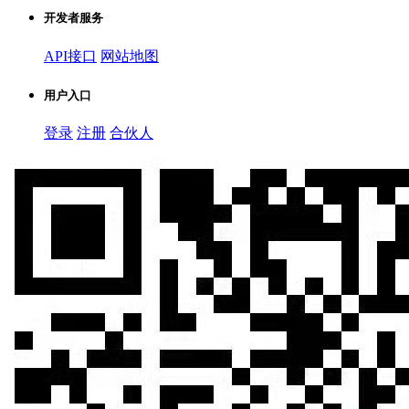
开发者服务
API接口
网站地图
用户入口
登录
注册
合伙人