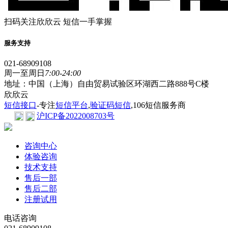
扫码关注欣欣云 短信一手掌握
服务支持
021-68909108
周一至周日
7:00-24:00
地址：中国（上海）自由贸易试验区环湖西二路888号C楼
欣欣云
短信接口
-专注
短信平台
,
验证码短信
,106短信服务商
沪ICP备2022008703号
咨询中心
体验咨询
技术支持
售后一部
售后二部
注册试用
电话咨询