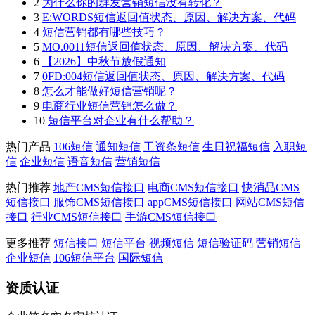
2
为什么你的群发营销短信没有转化？
3
E:WORDS短信返回值状态、原因、解决方案、代码
4
短信营销都有哪些技巧？
5
MO.0011短信返回值状态、原因、解决方案、代码
6
【2026】中秋节放假通知
7
0FD:004短信返回值状态、原因、解决方案、代码
8
怎么才能做好短信营销呢？
9
电商行业短信营销怎么做？
10
短信平台对企业有什么帮助？
热门产品
106短信
通知短信
工资条短信
生日祝福短信
入职短
信
企业短信
语音短信
营销短信
热门推荐
地产CMS短信接口
电商CMS短信接口
快消品CMS
短信接口
服饰CMS短信接口
appCMS短信接口
网站CMS短信
接口
行业CMS短信接口
手游CMS短信接口
更多推荐
短信接口
短信平台
视频短信
短信验证码
营销短信
企业短信
106短信平台
国际短信
资质认证