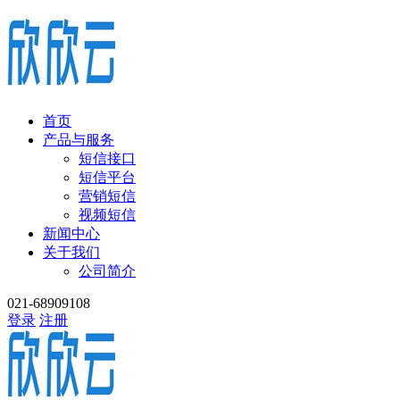
首页
产品与服务
短信接口
短信平台
营销短信
视频短信
新闻中心
关于我们
公司简介
021-68909108
登录
注册