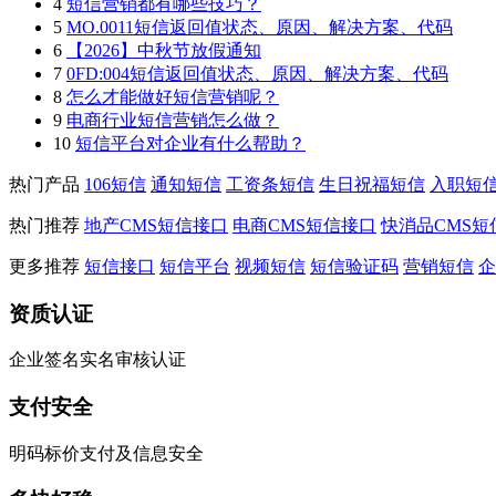
4
短信营销都有哪些技巧？
5
MO.0011短信返回值状态、原因、解决方案、代码
6
【2026】中秋节放假通知
7
0FD:004短信返回值状态、原因、解决方案、代码
8
怎么才能做好短信营销呢？
9
电商行业短信营销怎么做？
10
短信平台对企业有什么帮助？
热门产品
106短信
通知短信
工资条短信
生日祝福短信
入职短
热门推荐
地产CMS短信接口
电商CMS短信接口
快消品CMS短
更多推荐
短信接口
短信平台
视频短信
短信验证码
营销短信
企
资质认证
企业签名实名审核认证
支付安全
明码标价支付及信息安全