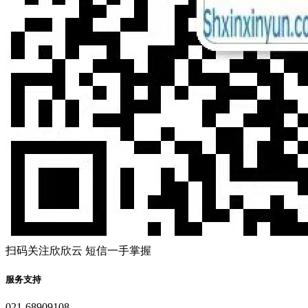
扫码关注欣欣云 短信一手掌握
服务支持
021-68909108