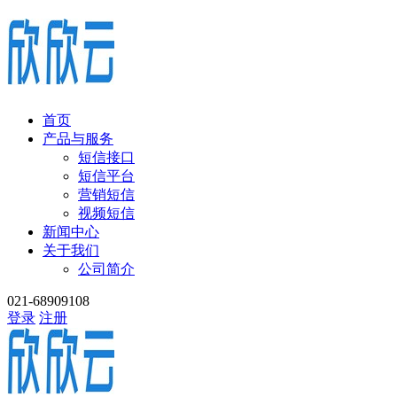
首页
产品与服务
短信接口
短信平台
营销短信
视频短信
新闻中心
关于我们
公司简介
021-68909108
登录
注册