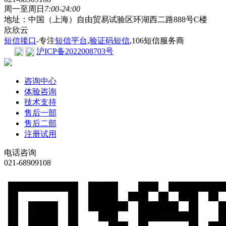
周一至周日
7:00-24:00
地址：中国（上海）自由贸易试验区环湖西二路888号C楼
欣欣云
短信接口
-专注
短信平台
,
验证码短信
,106短信服务商
沪ICP备2022008703号
咨询中心
体验咨询
技术支持
售后一部
售后二部
注册试用
电话咨询
021-68909108