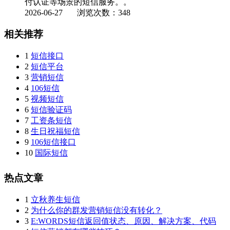
付认证等场景的短信服务。。
2026-06-27
浏览次数：348
相关推荐
1
短信接口
2
短信平台
3
营销短信
4
106短信
5
视频短信
6
短信验证码
7
工资条短信
8
生日祝福短信
9
106短信接口
10
国际短信
热点文章
1
立秋养生短信
2
为什么你的群发营销短信没有转化？
3
E:WORDS短信返回值状态、原因、解决方案、代码