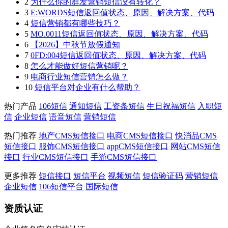
2
为什么你的群发营销短信没有转化？
3
E:WORDS短信返回值状态、原因、解决方案、代码
4
短信营销都有哪些技巧？
5
MO.0011短信返回值状态、原因、解决方案、代码
6
【2026】中秋节放假通知
7
0FD:004短信返回值状态、原因、解决方案、代码
8
怎么才能做好短信营销呢？
9
电商行业短信营销怎么做？
10
短信平台对企业有什么帮助？
热门产品
106短信
通知短信
工资条短信
生日祝福短信
入职短
信
企业短信
语音短信
营销短信
热门推荐
地产CMS短信接口
电商CMS短信接口
快消品CMS
短信接口
服饰CMS短信接口
appCMS短信接口
网站CMS短信
接口
行业CMS短信接口
手游CMS短信接口
更多推荐
短信接口
短信平台
视频短信
短信验证码
营销短信
企业短信
106短信平台
国际短信
资质认证