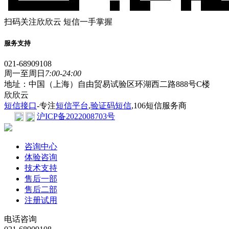
扫码关注欣欣云 短信一手掌握
服务支持
021-68909108
周一至周日
7:00-24:00
地址：中国（上海）自由贸易试验区环湖西二路888号C楼
欣欣云
短信接口
-专注
短信平台
,
验证码短信
,106短信服务商
沪ICP备2022008703号
咨询中心
体验咨询
技术支持
售后一部
售后二部
注册试用
电话咨询