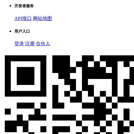
开发者服务
API接口
网站地图
用户入口
登录
注册
合伙人