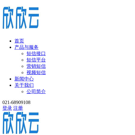
首页
产品与服务
短信接口
短信平台
营销短信
视频短信
新闻中心
关于我们
公司简介
021-68909108
登录
注册