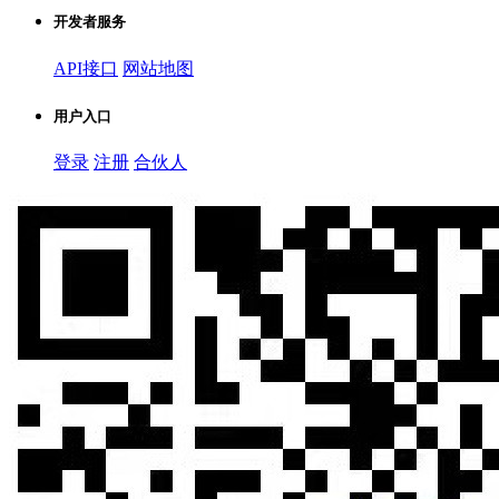
开发者服务
API接口
网站地图
用户入口
登录
注册
合伙人