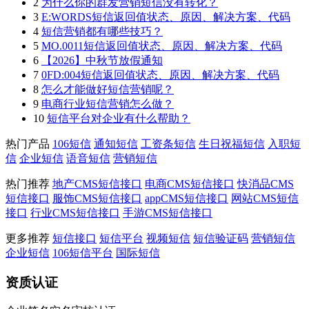
2
为什么你的群发营销短信没有转化？
3
E:WORDS短信返回值状态、原因、解决方案、代码
4
短信营销都有哪些技巧？
5
MO.0011短信返回值状态、原因、解决方案、代码
6
【2026】中秋节放假通知
7
0FD:004短信返回值状态、原因、解决方案、代码
8
怎么才能做好短信营销呢？
9
电商行业短信营销怎么做？
10
短信平台对企业有什么帮助？
热门产品
106短信
通知短信
工资条短信
生日祝福短信
入职短
信
企业短信
语音短信
营销短信
热门推荐
地产CMS短信接口
电商CMS短信接口
快消品CMS
短信接口
服饰CMS短信接口
appCMS短信接口
网站CMS短信
接口
行业CMS短信接口
手游CMS短信接口
更多推荐
短信接口
短信平台
视频短信
短信验证码
营销短信
企业短信
106短信平台
国际短信
资质认证