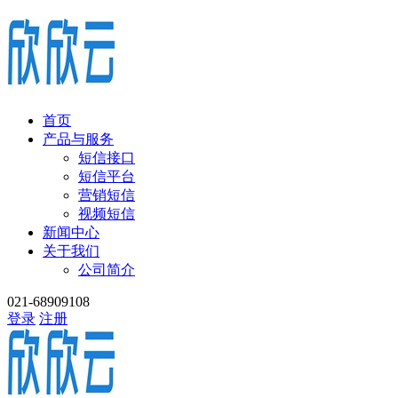
首页
产品与服务
短信接口
短信平台
营销短信
视频短信
新闻中心
关于我们
公司简介
021-68909108
登录
注册