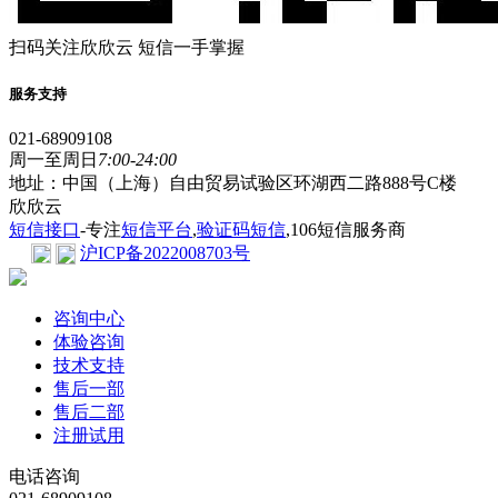
扫码关注欣欣云 短信一手掌握
服务支持
021-68909108
周一至周日
7:00-24:00
地址：中国（上海）自由贸易试验区环湖西二路888号C楼
欣欣云
短信接口
-专注
短信平台
,
验证码短信
,106短信服务商
沪ICP备2022008703号
咨询中心
体验咨询
技术支持
售后一部
售后二部
注册试用
电话咨询