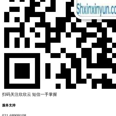
扫码关注欣欣云 短信一手掌握
服务支持
021-68909108