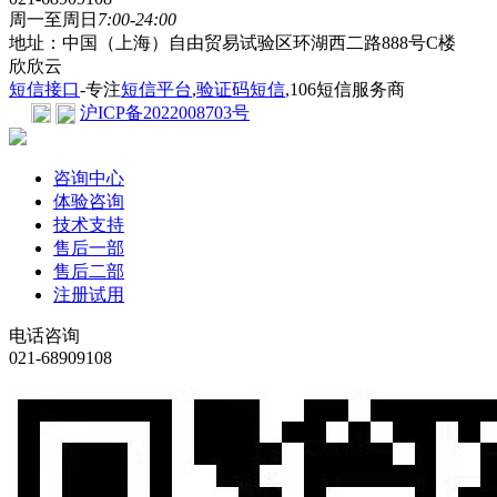
周一至周日
7:00-24:00
地址：中国（上海）自由贸易试验区环湖西二路888号C楼
欣欣云
短信接口
-专注
短信平台
,
验证码短信
,106短信服务商
沪ICP备2022008703号
咨询中心
体验咨询
技术支持
售后一部
售后二部
注册试用
电话咨询
021-68909108