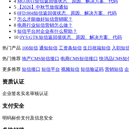
4
MO.0011短信返回值状态、原因、解决方案、代码
5
【2026】中秋节放假通知
6
0FD:004短信返回值状态、原因、解决方案、代码
7
怎么才能做好短信营销呢？
8
电商行业短信营销怎么做？
9
短信平台对企业有什么帮助？
10
0YS:GTK短信返回值状态、原因、解决方案、代码
热门产品
106短信
通知短信
工资条短信
生日祝福短信
入职短
热门推荐
地产CMS短信接口
电商CMS短信接口
快消品CMS短
更多推荐
短信接口
短信平台
视频短信
短信验证码
营销短信
企
资质认证
企业签名实名审核认证
支付安全
明码标价支付及信息安全