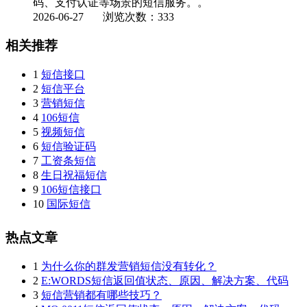
码、支付认证等场景的短信服务。。
2026-06-27
浏览次数：333
相关推荐
1
短信接口
2
短信平台
3
营销短信
4
106短信
5
视频短信
6
短信验证码
7
工资条短信
8
生日祝福短信
9
106短信接口
10
国际短信
热点文章
1
为什么你的群发营销短信没有转化？
2
E:WORDS短信返回值状态、原因、解决方案、代码
3
短信营销都有哪些技巧？