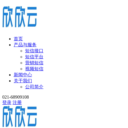
首页
产品与服务
短信接口
短信平台
营销短信
视频短信
新闻中心
关于我们
公司简介
021-68909108
登录
注册