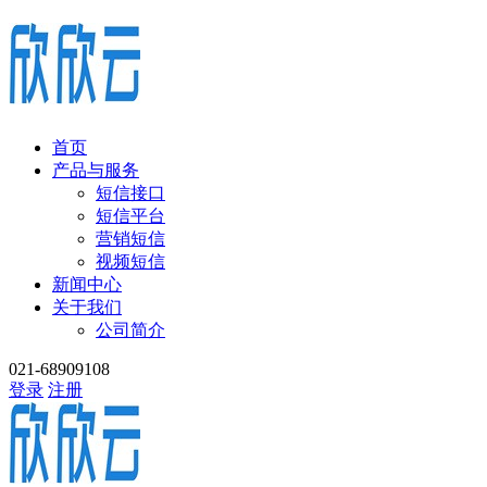
首页
产品与服务
短信接口
短信平台
营销短信
视频短信
新闻中心
关于我们
公司简介
021-68909108
登录
注册