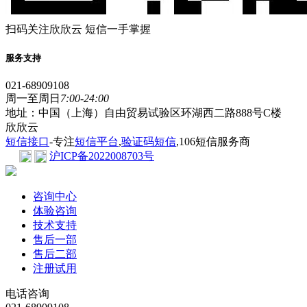
扫码关注欣欣云 短信一手掌握
服务支持
021-68909108
周一至周日
7:00-24:00
地址：中国（上海）自由贸易试验区环湖西二路888号C楼
欣欣云
短信接口
-专注
短信平台
,
验证码短信
,106短信服务商
沪ICP备2022008703号
咨询中心
体验咨询
技术支持
售后一部
售后二部
注册试用
电话咨询