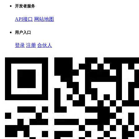
开发者服务
API接口
网站地图
用户入口
登录
注册
合伙人