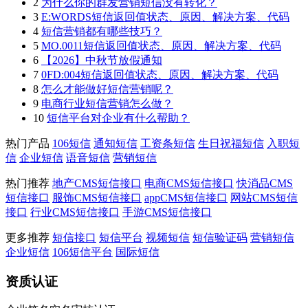
2
为什么你的群发营销短信没有转化？
3
E:WORDS短信返回值状态、原因、解决方案、代码
4
短信营销都有哪些技巧？
5
MO.0011短信返回值状态、原因、解决方案、代码
6
【2026】中秋节放假通知
7
0FD:004短信返回值状态、原因、解决方案、代码
8
怎么才能做好短信营销呢？
9
电商行业短信营销怎么做？
10
短信平台对企业有什么帮助？
热门产品
106短信
通知短信
工资条短信
生日祝福短信
入职短
信
企业短信
语音短信
营销短信
热门推荐
地产CMS短信接口
电商CMS短信接口
快消品CMS
短信接口
服饰CMS短信接口
appCMS短信接口
网站CMS短信
接口
行业CMS短信接口
手游CMS短信接口
更多推荐
短信接口
短信平台
视频短信
短信验证码
营销短信
企业短信
106短信平台
国际短信
资质认证