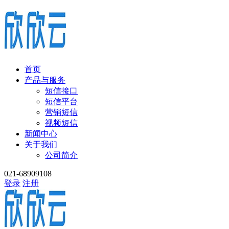
首页
产品与服务
短信接口
短信平台
营销短信
视频短信
新闻中心
关于我们
公司简介
021-68909108
登录
注册