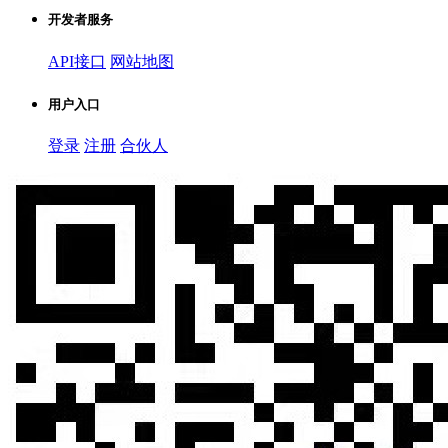
开发者服务
API接口
网站地图
用户入口
登录
注册
合伙人