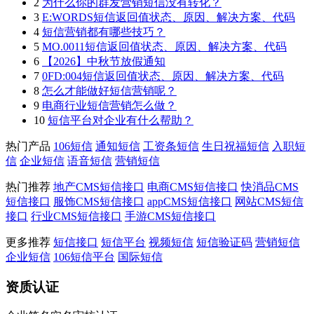
2
为什么你的群发营销短信没有转化？
3
E:WORDS短信返回值状态、原因、解决方案、代码
4
短信营销都有哪些技巧？
5
MO.0011短信返回值状态、原因、解决方案、代码
6
【2026】中秋节放假通知
7
0FD:004短信返回值状态、原因、解决方案、代码
8
怎么才能做好短信营销呢？
9
电商行业短信营销怎么做？
10
短信平台对企业有什么帮助？
热门产品
106短信
通知短信
工资条短信
生日祝福短信
入职短
信
企业短信
语音短信
营销短信
热门推荐
地产CMS短信接口
电商CMS短信接口
快消品CMS
短信接口
服饰CMS短信接口
appCMS短信接口
网站CMS短信
接口
行业CMS短信接口
手游CMS短信接口
更多推荐
短信接口
短信平台
视频短信
短信验证码
营销短信
企业短信
106短信平台
国际短信
资质认证