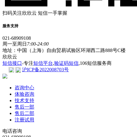
扫码关注欣欣云 短信一手掌握
服务支持
021-68909108
周一至周日
7:00-24:00
地址：中国（上海）自由贸易试验区环湖西二路888号C楼
欣欣云
短信接口
-专注
短信平台
,
验证码短信
,106短信服务商
沪ICP备2022008703号
咨询中心
体验咨询
技术支持
售后一部
售后二部
注册试用
电话咨询