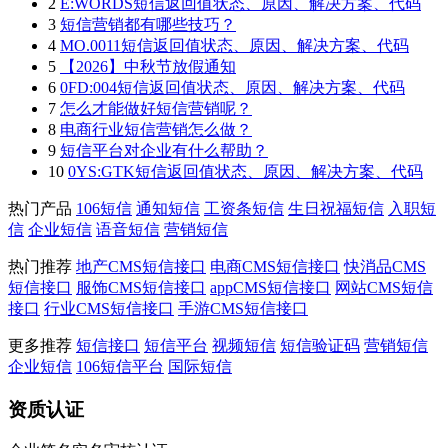
2
E:WORDS短信返回值状态、原因、解决方案、代码
3
短信营销都有哪些技巧？
4
MO.0011短信返回值状态、原因、解决方案、代码
5
【2026】中秋节放假通知
6
0FD:004短信返回值状态、原因、解决方案、代码
7
怎么才能做好短信营销呢？
8
电商行业短信营销怎么做？
9
短信平台对企业有什么帮助？
10
0YS:GTK短信返回值状态、原因、解决方案、代码
热门产品
106短信
通知短信
工资条短信
生日祝福短信
入职短
信
企业短信
语音短信
营销短信
热门推荐
地产CMS短信接口
电商CMS短信接口
快消品CMS
短信接口
服饰CMS短信接口
appCMS短信接口
网站CMS短信
接口
行业CMS短信接口
手游CMS短信接口
更多推荐
短信接口
短信平台
视频短信
短信验证码
营销短信
企业短信
106短信平台
国际短信
资质认证