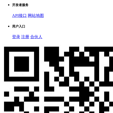
开发者服务
API接口
网站地图
用户入口
登录
注册
合伙人