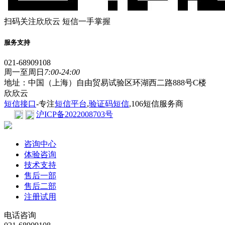
扫码关注欣欣云 短信一手掌握
服务支持
021-68909108
周一至周日
7:00-24:00
地址：中国（上海）自由贸易试验区环湖西二路888号C楼
欣欣云
短信接口
-专注
短信平台
,
验证码短信
,106短信服务商
沪ICP备2022008703号
咨询中心
体验咨询
技术支持
售后一部
售后二部
注册试用
电话咨询