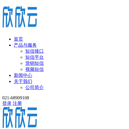
首页
产品与服务
短信接口
短信平台
营销短信
视频短信
新闻中心
关于我们
公司简介
021-68909108
登录
注册