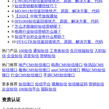
2
E:WORDS短信返回值状态、原因、解决方案、代码
3
短信营销都有哪些技巧？
4
MO.0011短信返回值状态、原因、解决方案、代码
5
【2026】中秋节放假通知
6
0FD:004短信返回值状态、原因、解决方案、代码
7
怎么才能做好短信营销呢？
8
电商行业短信营销怎么做？
9
短信平台对企业有什么帮助？
10
0YS:GTK短信返回值状态、原因、解决方案、代码
热门产品
106短信
通知短信
工资条短信
生日祝福短信
入职短
信
企业短信
语音短信
营销短信
热门推荐
地产CMS短信接口
电商CMS短信接口
快消品CMS
短信接口
服饰CMS短信接口
appCMS短信接口
网站CMS短信
接口
行业CMS短信接口
手游CMS短信接口
更多推荐
短信接口
短信平台
视频短信
短信验证码
营销短信
企业短信
106短信平台
国际短信
资质认证