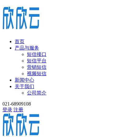
首页
产品与服务
短信接口
短信平台
营销短信
视频短信
新闻中心
关于我们
公司简介
021-68909108
登录
注册