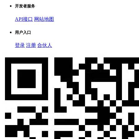
开发者服务
API接口
网站地图
用户入口
登录
注册
合伙人