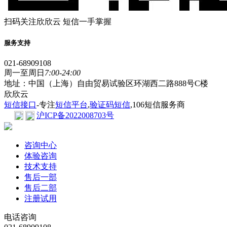
扫码关注欣欣云 短信一手掌握
服务支持
021-68909108
周一至周日
7:00-24:00
地址：中国（上海）自由贸易试验区环湖西二路888号C楼
欣欣云
短信接口
-专注
短信平台
,
验证码短信
,106短信服务商
沪ICP备2022008703号
咨询中心
体验咨询
技术支持
售后一部
售后二部
注册试用
电话咨询