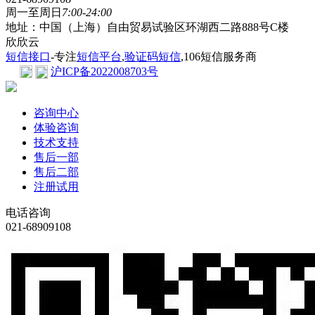
周一至周日
7:00-24:00
地址：中国（上海）自由贸易试验区环湖西二路888号C楼
欣欣云
短信接口
-专注
短信平台
,
验证码短信
,106短信服务商
沪ICP备2022008703号
咨询中心
体验咨询
技术支持
售后一部
售后二部
注册试用
电话咨询
021-68909108