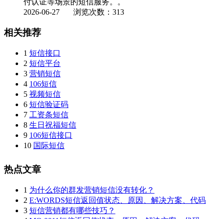
付认证等场景的短信服务。。
2026-06-27
浏览次数：313
相关推荐
1
短信接口
2
短信平台
3
营销短信
4
106短信
5
视频短信
6
短信验证码
7
工资条短信
8
生日祝福短信
9
106短信接口
10
国际短信
热点文章
1
为什么你的群发营销短信没有转化？
2
E:WORDS短信返回值状态、原因、解决方案、代码
3
短信营销都有哪些技巧？