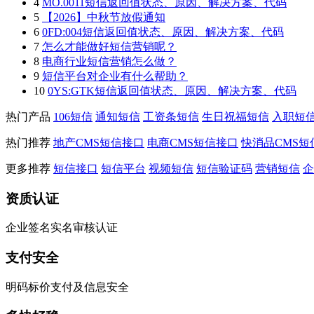
4
MO.0011短信返回值状态、原因、解决方案、代码
5
【2026】中秋节放假通知
6
0FD:004短信返回值状态、原因、解决方案、代码
7
怎么才能做好短信营销呢？
8
电商行业短信营销怎么做？
9
短信平台对企业有什么帮助？
10
0YS:GTK短信返回值状态、原因、解决方案、代码
热门产品
106短信
通知短信
工资条短信
生日祝福短信
入职短
热门推荐
地产CMS短信接口
电商CMS短信接口
快消品CMS短
更多推荐
短信接口
短信平台
视频短信
短信验证码
营销短信
企
资质认证
企业签名实名审核认证
支付安全
明码标价支付及信息安全