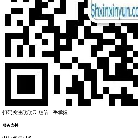
扫码关注欣欣云 短信一手掌握
服务支持
021-68909108