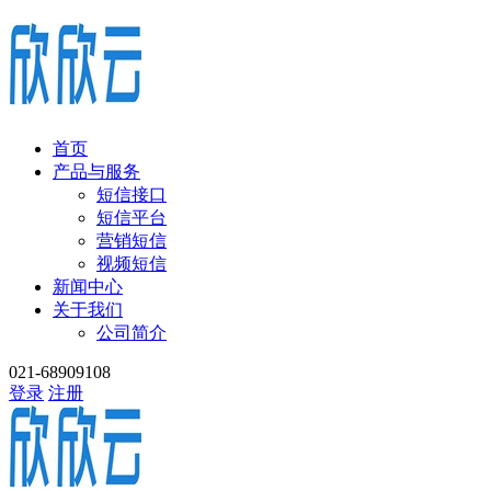
首页
产品与服务
短信接口
短信平台
营销短信
视频短信
新闻中心
关于我们
公司简介
021-68909108
登录
注册