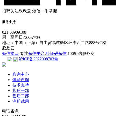
扫码关注欣欣云 短信一手掌握
服务支持
021-68909108
周一至周日
7:00-24:00
地址：中国（上海）自由贸易试验区环湖西二路888号C楼
欣欣云
短信接口
-专注
短信平台
,
验证码短信
,106短信服务商
沪ICP备2022008703号
咨询中心
体验咨询
技术支持
售后一部
售后二部
注册试用
电话咨询