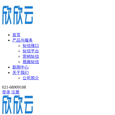
首页
产品与服务
短信接口
短信平台
营销短信
视频短信
新闻中心
关于我们
公司简介
021-68909108
登录
注册