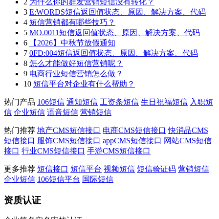
2
为什么你的群发营销短信没有转化？
3
E:WORDS短信返回值状态、原因、解决方案、代码
4
短信营销都有哪些技巧？
5
MO.0011短信返回值状态、原因、解决方案、代码
6
【2026】中秋节放假通知
7
0FD:004短信返回值状态、原因、解决方案、代码
8
怎么才能做好短信营销呢？
9
电商行业短信营销怎么做？
10
短信平台对企业有什么帮助？
热门产品
106短信
通知短信
工资条短信
生日祝福短信
入职短
信
企业短信
语音短信
营销短信
热门推荐
地产CMS短信接口
电商CMS短信接口
快消品CMS
短信接口
服饰CMS短信接口
appCMS短信接口
网站CMS短信
接口
行业CMS短信接口
手游CMS短信接口
更多推荐
短信接口
短信平台
视频短信
短信验证码
营销短信
企业短信
106短信平台
国际短信
资质认证