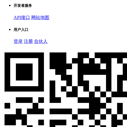
开发者服务
API接口
网站地图
用户入口
登录
注册
合伙人