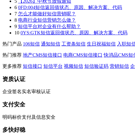
5
【2026】中秋节放假通知
6
0FD:004短信返回值状态、原因、解决方案、代码
7
怎么才能做好短信营销呢？
8
电商行业短信营销怎么做？
9
短信平台对企业有什么帮助？
10
0YS:GTK短信返回值状态、原因、解决方案、代码
热门产品
106短信
通知短信
工资条短信
生日祝福短信
入职短
热门推荐
地产CMS短信接口
电商CMS短信接口
快消品CMS短
更多推荐
短信接口
短信平台
视频短信
短信验证码
营销短信
企
资质认证
企业签名实名审核认证
支付安全
明码标价支付及信息安全
多快好稳