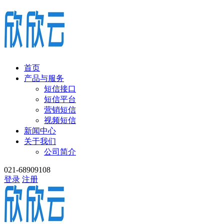
首页
产品与服务
短信接口
短信平台
营销短信
视频短信
新闻中心
关于我们
公司简介
021-68909108
登录
注册