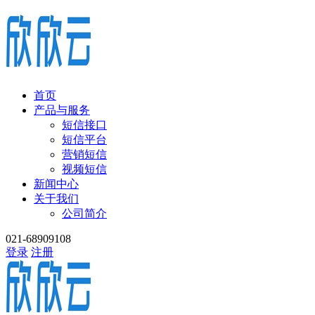
首页
产品与服务
短信接口
短信平台
营销短信
视频短信
新闻中心
关于我们
公司简介
021-68909108
登录
注册