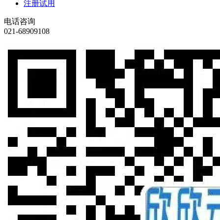
注册试用
电话咨询
021-68909108