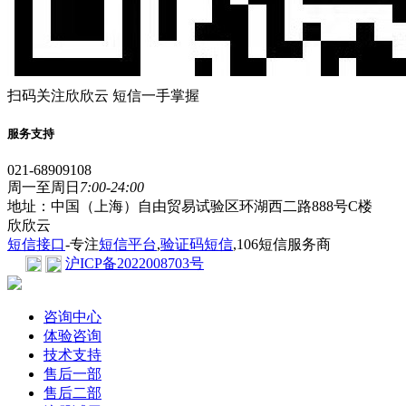
扫码关注欣欣云 短信一手掌握
服务支持
021-68909108
周一至周日
7:00-24:00
地址：中国（上海）自由贸易试验区环湖西二路888号C楼
欣欣云
短信接口
-专注
短信平台
,
验证码短信
,106短信服务商
沪ICP备2022008703号
咨询中心
体验咨询
技术支持
售后一部
售后二部