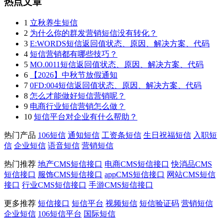
热点文章
1
立秋养生短信
2
为什么你的群发营销短信没有转化？
3
E:WORDS短信返回值状态、原因、解决方案、代码
4
短信营销都有哪些技巧？
5
MO.0011短信返回值状态、原因、解决方案、代码
6
【2026】中秋节放假通知
7
0FD:004短信返回值状态、原因、解决方案、代码
8
怎么才能做好短信营销呢？
9
电商行业短信营销怎么做？
10
短信平台对企业有什么帮助？
热门产品
106短信
通知短信
工资条短信
生日祝福短信
入职短
信
企业短信
语音短信
营销短信
热门推荐
地产CMS短信接口
电商CMS短信接口
快消品CMS
短信接口
服饰CMS短信接口
appCMS短信接口
网站CMS短信
接口
行业CMS短信接口
手游CMS短信接口
更多推荐
短信接口
短信平台
视频短信
短信验证码
营销短信
企业短信
106短信平台
国际短信